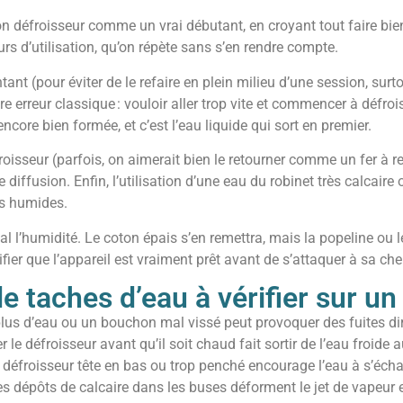
mon défroisseur comme un vrai débutant, en croyant tout faire bien
rs d’utilisation, qu’on répète sans s’en rendre compte.
ntant (pour éviter de le refaire en plein milieu d’une session, sur
erreur classique : vouloir aller trop vite et commencer à défroiss
encore bien formée, et c’est l’eau liquide qui sort en premier.
défroisseur (parfois, on aimerait bien le retourner comme un fer à
diffusion. Enfin, l’utilisation d’une eau du robinet très calcaire o
ons humides.
al l’humidité. Le coton épais s’en remettra, mais la popeline ou le
ifier que l’appareil est vraiment prêt avant de s’attaquer à sa ch
e taches d’eau à vérifier sur u
lus d’eau ou un bouchon mal vissé peut provoquer des fuites dir
ser le défroisseur avant qu’il soit chaud fait sortir de l’eau froide 
le défroisseur tête en bas ou trop penché encourage l’eau à s’écha
es dépôts de calcaire dans les buses déforment le jet de vapeur 