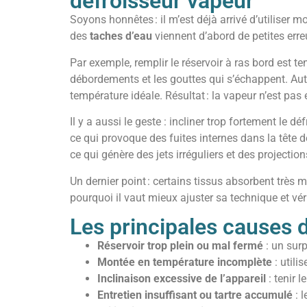
défroisseur vapeur
Soyons honnêtes : il m’est déjà arrivé d’utiliser 
des
taches d’eau
viennent d’abord de petites erreu
Par exemple, remplir le réservoir à ras bord est te
débordements et les gouttes qui s’échappent. Autre 
température idéale. Résultat : la vapeur n’est pas 
Il y a aussi le geste : incliner trop fortement le 
ce qui provoque des fuites internes dans la tête de 
ce qui génère des jets irréguliers et des projecti
Un dernier point : certains tissus absorbent très m
pourquoi il vaut mieux ajuster sa technique et vér
Les principales causes d
Réservoir trop plein ou mal fermé
: un surp
Montée en température incomplète
: utili
Inclinaison excessive de l’appareil
: tenir 
Entretien insuffisant ou tartre accumulé
: l