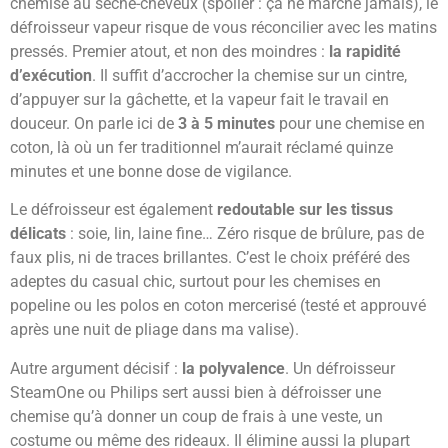
chemise au sèche-cheveux (spoiler : ça ne marche jamais), le
défroisseur vapeur risque de vous réconcilier avec les matins
pressés. Premier atout, et non des moindres :
la rapidité
d’exécution
. Il suffit d’accrocher la chemise sur un cintre,
d’appuyer sur la gâchette, et la vapeur fait le travail en
douceur. On parle ici de
3 à 5 minutes
pour une chemise en
coton, là où un fer traditionnel m’aurait réclamé quinze
minutes et une bonne dose de vigilance.
Le défroisseur est également
redoutable sur les tissus
délicats
: soie, lin, laine fine… Zéro risque de brûlure, pas de
faux plis, ni de traces brillantes. C’est le choix préféré des
adeptes du casual chic, surtout pour les chemises en
popeline ou les polos en coton mercerisé (testé et approuvé
après une nuit de pliage dans ma valise).
Autre argument décisif :
la polyvalence
. Un défroisseur
SteamOne ou Philips sert aussi bien à défroisser une
chemise qu’à donner un coup de frais à une veste, un
costume ou même des rideaux. Il élimine aussi la plupart